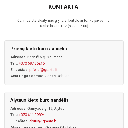
KONTAKTAI
Galimas atsiskaitymas grynais, kortele ar banko pavedimu.
Darbo laikas: I - V (8:00 - 17:00)
Prienų kieto kuro sandėlis
Adresas:
Kęstučio g. 97, Prienai
Tel.:
+370 687 36216
El. paštas:
prienai@grasta.lt
Atsakingas asmuo:
Jonas Dobilas
Alytaus kieto kuro sandėlis
Adresas:
Gamybos g. 19, Alytus
Tel.:
+370 611 29894
El. paštas:
alytus@grasta.lt
Atsakingas asmuo:
Gintaras Cibulskas