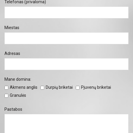
Telefonas (privaloma)
Miestas
Adresas
Mane domina:
Akmens anglis
Durpių briketai
Pjuvenų briketai
Granulės
Pastabos