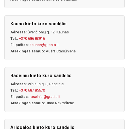
Kauno kieto kuro sandėlis
Adresas:
Švenčionių g. 12, Kaunas
Tel.:
+370 686 83916
El. paštas:
kaunas@grasta.lt
Atsakingas asmuo:
Aušra Stasiūnienė
Raseinių kieto kuro sandėlis
Adresas:
Vilniaus g. 3, Raseiniai
Tel.:
+370 687 85670
El. paštas:
raseiniai@grasta.lt
Atsakingas asmuo:
Rima Nekrošienė
Ariogalos kieto kuro sandėlis