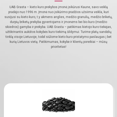
UAB Grasta – kieto kuro prekybos įmonė įsikūrusi Kaune, savo veiklą
pradėjo nuo 1996 m. Įmonė nuo įsikūrimo pradžios užsiima veikla, kuri
susijusi su kieto kuro, t.y akmens anglies, medžio granulių, medžio briketų,
durpių briketų prekyba gyventojams ir įmonėms bei bio kuro (medžio
skiedros) gamyba ir prekyba. UAB Grasta – patikimas kietojo kuro tiekėjas,
užtikrinantis aukštos kokybės kuro tiekimą šildymui. Turime platų sandėlių
tinklą visoje Lietuvoje, todėl siūlome kieto kuro pristatymo paslaugas į bet
kurią Lietuvos vietą. Patikimumas, kokybė ir klientų poreikiai – mūsų
prioritetas!